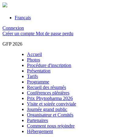
Français
Connexion
Créer un compte
Mot de passe perdu
GFP 2026
Accueil
Photos
Procédure d'inscription
Présentation
Tarifs
Programme
Recueil des résumés
Conférences plénières
Prix Phytopharma 2026
Visite et soirée conviviale
Journée grand public
Organisateur et Comités
Partenaires
Comment nous rejoindre
Hébergement