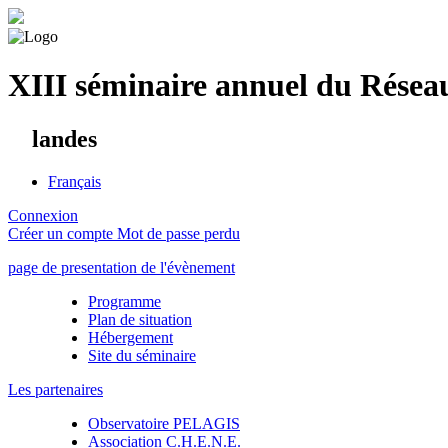
XIII séminaire annuel du Rése
landes
Français
Connexion
Créer un compte
Mot de passe perdu
page de presentation de l'évènement
Programme
Plan de situation
Hébergement
Site du séminaire
Les partenaires
Observatoire PELAGIS
Association C.H.E.N.E.